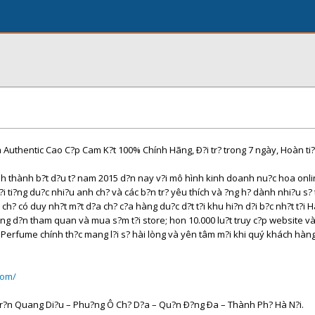
uthentic Cao C?p Cam K?t 100% Chính Hãng, Ð?i tr? trong 7 ngày, Hoàn ti
h thành b?t d?u t? nam 2015 d?n nay v?i mô hình kinh doanh nu?c hoa onli
?i ti?ng du?c nhi?u anh ch? và các b?n tr? yêu thích và ?ng h? dành nhi?u s? 
h? có duy nh?t m?t d?a ch? c?a hàng du?c d?t t?i khu hi?n d?i b?c nh?t t?i H
g d?n tham quan và mua s?m t?i store; hon 10.000 lu?t truy c?p website v
Perfume chính th?c mang l?i s? hài lòng và yên tâm m?i khi quý khách hàng 
com/
 Tr?n Quang Di?u – Phu?ng Ô Ch? D?a – Qu?n Ð?ng Ða – Thành Ph? Hà N?i.