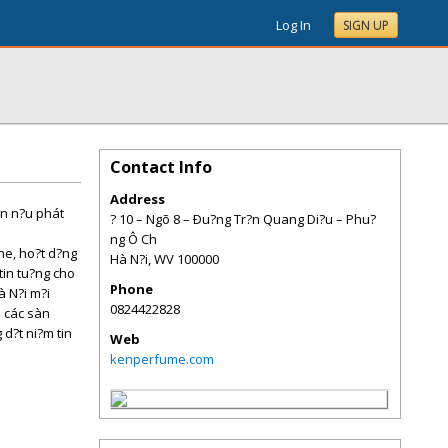
Log In
SIGN UP
Contact Info
Address
?n n?u phát
? 10 – Ngõ 8 – Ðu?ng Tr?n Quang Di?u – Phu?
ng Ô Ch
ne, ho?t d?ng
Hà N?i
,
WV
100000
tin tu?ng cho
Phone
à N?i m?i
0824422828
à các sàn
d?t ni?m tin
Web
kenperfume.com