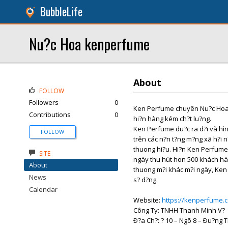
BubbleLife
Nu?c Hoa kenperfume
About
FOLLOW
Followers
0
Ken Perfume chuyên Nu?c Hoa A
Contributions
0
hi?n hàng kém ch?t lu?ng.
Ken Perfume du?c ra d?i và hìn
FOLLOW
trên các n?n t?ng m?ng xã h?i n
thuong hi?u. Hi?n Ken Perfume c
SITE
ngày thu hút hon 500 khách hàn
About
thuong m?i khác m?i ngày, Ken 
News
s? d?ng.
Calendar
Website:
https://kenperfume.
Công Ty: TNHH Thanh Minh V?
Ð?a Ch?: ? 10 – Ngõ 8 – Ðu?ng